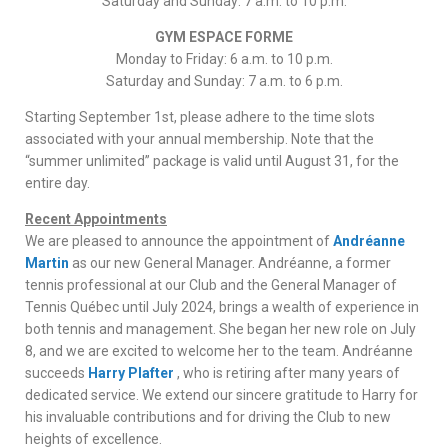
Saturday and Sunday: 7 a.m. to 10 p.m.
GYM ESPACE FORME
Monday to Friday: 6 a.m. to 10 p.m.
Saturday and Sunday: 7 a.m. to 6 p.m.
Starting September 1st, please adhere to the time slots
associated with your annual membership. Note that the
“summer unlimited” package is valid until August 31, for the
entire day.
Recent Appointments
We are pleased to announce the appointment of
Andréanne
Martin
as our new General Manager. Andréanne, a former
tennis professional at our Club and the General Manager of
Tennis Québec until July 2024, brings a wealth of experience in
both tennis and management. She began her new role on July
8, and we are excited to welcome her to the team. Andréanne
succeeds
Harry Plafter
, who is retiring after many years of
dedicated service. We extend our sincere gratitude to Harry for
his invaluable contributions and for driving the Club to new
heights of excellence.