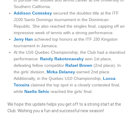
to pursue her studies and tennis career at the University of
Southern California.
Addison Comiskey
secured the doubles title at the ITF
J100 Santo Domingo tournament in the Dominican
Republic. She also reached the singles final, capping off an
impressive week of tennis with a strong performance.
Jerry Han
achieved top honors at the ITF J30 Kingston
tournament in Jamaica.
At the U16 Quebec Championship, the Club had a standout
performance:
Randy Rakotonavahy
won 1st place,
defeating fellow competitor
Rafael Brown
(2nd place). In
the girls’ division,
Mirka Delaney
earned 2nd place.
Additionally, in the Quebec U10 Championship, ​​​​​​​
Lucca
Teixeira
claimed the top spot in a closely contested final,
while ​​​​​​​
Naella Sehic
reached the girls’ final.
We hope this update helps you get off to a strong start at the
Club. Wishing you a fun and successful new season!