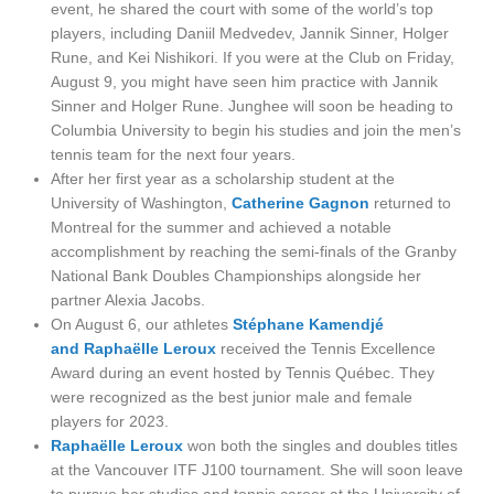
event, he shared the court with some of the world’s top
players, including Daniil Medvedev, Jannik Sinner, Holger
Rune, and Kei Nishikori. If you were at the Club on Friday,
August 9, you might have seen him practice with Jannik
Sinner and Holger Rune. Junghee will soon be heading to
Columbia University to begin his studies and join the men’s
tennis team for the next four years.
After her first year as a scholarship student at the
University of Washington,
Catherine Gagnon
returned to
Montreal for the summer and achieved a notable
accomplishment by reaching the semi-finals of the Granby
National Bank Doubles Championships alongside her
partner Alexia Jacobs.
On August 6, our athletes
Stéphane Kamendjé
and Raphaëlle Leroux
received the Tennis Excellence
Award during an event hosted by Tennis Québec. They
were recognized as the best junior male and female
players for 2023.
Raphaëlle Leroux
won both the singles and doubles titles
at the Vancouver ITF J100 tournament. She will soon leave