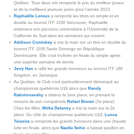
Québec. Tous deux ont remporté le prix du meilleur joueur
et de la meilleure joueuse junior pour l’année 2023.
Raphaëlle Leroux
a remporté les titres en simple et en
double au tournoi ITF J100 Vancouver. Raphaëlle
entamera son parcours universitaire à l’Université de la
Californie du Sud dans les semaines qui suivent.
Addison Comiskey
a mis la main sur un titre en double du
tournoi ITF J100 Santo Domingo en République
Dominicaine. Elle s’est inclinée en finale du simple après
une superbe semaine de tennis.
Jerry Han
a raflé les grands honneurs au tournoi ITF J30
Kingston, en Jamaïque.
Au Québec, le Club s’est particulièrement démarqué au
championnat québécois U16 alors que
Randy
Rakotonavahy
a obtenu la 1ere place, en prenant la
mesure de son compatriote
Rafael Brown
(2e place).
Chez les filles,
Mirka Delaney
a mis la main sur la 2e
place. Du côté du championnat québécois U10,
Lucca
Teixeira
a remporté les grands honneurs dans une chaude
lutte en finale, alors que
Naella Sehic
a baissé pavillon en