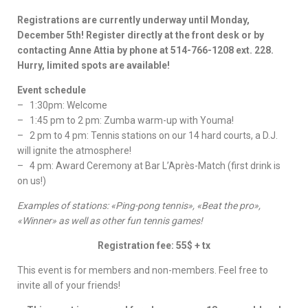
Registrations are currently underway until Monday,
December 5th! Register directly at the front desk or by
contacting Anne Attia by phone at 514-766-1208 ext. 228.
Hurry, limited spots are available!
Event schedule
– 1:30pm: Welcome
– 1:45 pm to 2 pm: Zumba warm-up with Youma!
– 2 pm to 4 pm: Tennis stations on our 14 hard courts, a D.J.
will ignite the atmosphere!
– 4 pm: Award Ceremony at Bar L’Après-Match (first drink is
on us!)
Examples of stations: «Ping-pong tennis», «Beat the pro»,
«Winner» as well as other fun tennis games!
Registration fee: 55$ + tx
This event is for members and non-members. Feel free to
invite all of your friends!