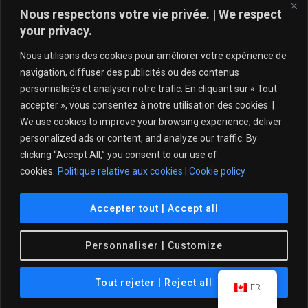
NEXT
Nous respectons votre vie privée. | We respect
Infoclub – Période des fêtes 2022-23!
your privacy.
Nous utilisons des cookies pour améliorer votre expérience de
navigation, diffuser des publicités ou des contenus
personnalisés et analyser notre trafic. En cliquant sur « Tout
accepter », vous consentez à notre utilisation des cookies. |
We use cookies to improve your browsing experience, deliver
personalized ads or content, and analyze our traffic. By
clicking “Accept All,” you consent to our use of
cookies.
Politique relative aux cookies | Cookie policy
Politique de protection de l’intégrité – Tennis Québec
Accepter tout | Accept all
© 2021 Club de Tennis Île des Sœurs. Tous droits
Personnaliser | Customize
réservés.
Tout rejeter | Reject all
FR