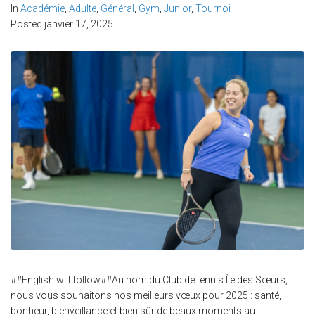
In
Académie
,
Adulte
,
Général
,
Gym
,
Junior
,
Tournoi
Posted
janvier 17, 2025
##English will follow##Au nom du Club de tennis Île des Sœurs,
nous vous souhaitons nos meilleurs vœux pour 2025 : santé,
bonheur, bienveillance et bien sûr de beaux moments au