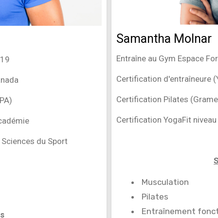
Samantha Molnar
Entraîne au Gym Espace Fo
019
Certification d'entraîneure
Canada
Certification Pilates (Gram
TPA)
Certification YogaFit niveau
Académie
s Sciences du Sport
S
Musculation
Pilates
Entraînement fonct
ns