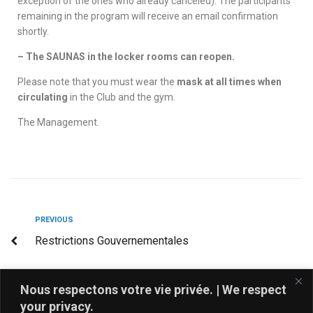
exception of the ones who already canceled). The participants
remaining in the program will receive an email confirmation
shortly.
– The SAUNAS in the locker rooms can reopen.
Please note that you must wear the
mask at all times when
circulating
in the Club and the gym.
The Management.
PREVIOUS
Restrictions Gouvernementales
NEXT
Nous respectons votre vie privée. | We respect
Ouverture du Bar L’Après-Match
your privacy.