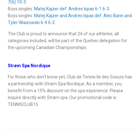
7(6) 10-3.
Boys singles:
Matej Kajzer def. Andres Ispas 6-1 6-3.
Boys singles:
Matej Kajzer and Andres Ispas def. Alec Barin and
Tyler Wiazowski 6-4 6-2.
The Club is proud to announce that 24 of our athletes, all
categories included, will be part of the Quebec delegation for
the upcoming Canadian Championships.
Strøm Spa Nordique
For those who don’t know yet, Club de Tennis Ile des Soeurs has
a partnership with Strøm Spa Nordique. As a member, you
benefit from a 15% discount on the spa experience. Please
inquire directly with Strøm spa. Our promotional code is:
TENNISCLUB15