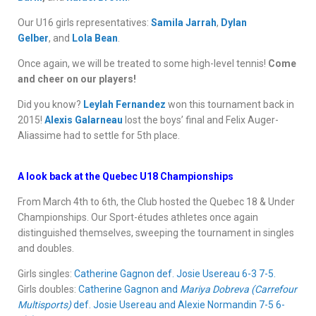
Our U16 girls representatives:
Samila Jarrah
,
Dylan
Gelber
, and
Lola Bean
.
Once again, we will be treated to some high-level tennis!
Come
and cheer on our players!
Did you know?
Leylah Fernandez
won this tournament back in
2015!
Alexis Galarneau
lost the boys’ final and Felix Auger-
Aliassime had to settle for 5th place.
A look back at the Quebec U18 Championships
From March 4th to 6th, the Club hosted the Quebec 18 & Under
Championships. Our Sport-études athletes once again
distinguished themselves, sweeping the tournament in singles
and doubles.
Girls singles:
Catherine Gagnon def. Josie Usereau 6-3 7-5.
Girls doubles:
Catherine Gagnon and
Mariya Dobreva (Carrefour
Multisports)
def. Josie Usereau and Alexie Normandin 7-5 6-