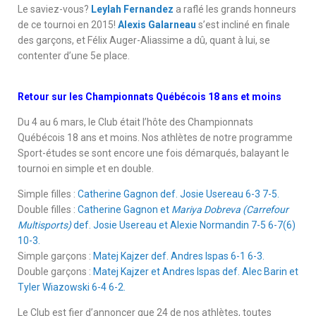
Le saviez-vous?
Leylah Fernandez
a raflé les grands honneurs
de ce tournoi en 2015!
Alexis Galarneau
s’est incliné en finale
des garçons, et Félix Auger-Aliassime a dû, quant à lui, se
contenter d’une 5e place.
Retour sur les Championnats Québécois 18 ans et moins
Du 4 au 6 mars, le Club était l’hôte des Championnats
Québécois 18 ans et moins. Nos athlètes de notre programme
Sport-études se sont encore une fois démarqués, balayant le
tournoi en simple et en double.
Simple filles :
Catherine Gagnon def. Josie Usereau 6-3 7-5.
Double filles :
Catherine Gagnon et
Mariya Dobreva (Carrefour
Multisports)
def. Josie Usereau et Alexie Normandin 7-5 6-7(6)
10-3.
Simple garçons :
Matej Kajzer def. Andres Ispas 6-1 6-3.
Double garçons :
Matej Kajzer et Andres Ispas def. Alec Barin et
Tyler Wiazowski 6-4 6-2.
Le Club est fier d’annoncer que 24 de nos athlètes, toutes