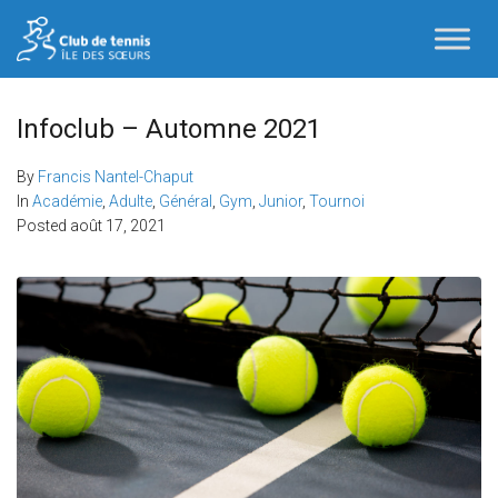
Infoclub – Automne 2021
By
Francis Nantel-Chaput
In
Académie
,
Adulte
,
Général
,
Gym
,
Junior
,
Tournoi
Posted
août 17, 2021