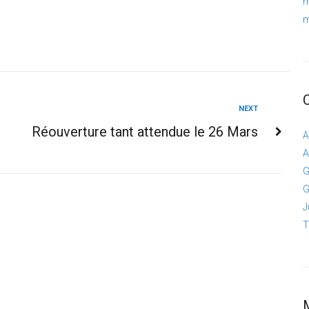
m
m
NEXT
Réouverture tant attendue le 26 Mars
A
A
G
J
T