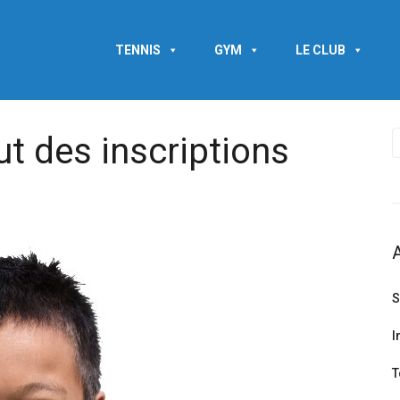
TENNIS
GYM
LE CLUB
t des inscriptions
S
I
T