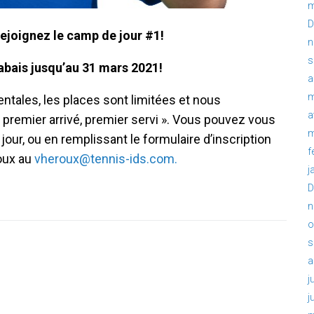
m
D
rejoignez le camp de jour #1!
n
s
abais jusqu’au 31 mars 2021!
a
m
tales, les places sont limitées et nous
a
 premier arrivé, premier servi ». Vous pouvez vous
m
jour, ou en remplissant le formulaire d’inscription
f
oux au
vheroux@tennis-ids.com.
j
D
n
o
s
a
j
j