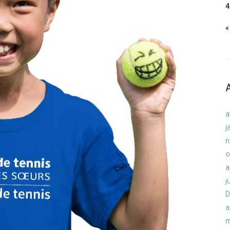
4
«
a
j
n
o
a
j
D
a
m