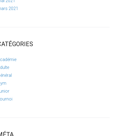
ai 2021
ars 2021
CATÉGORIES
cadémie
dulte
énéral
Gym
unior
ournoi
MÉTA