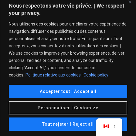
[my_calendar id= »my-calendar »]
Nous respectons votre vie privée. | We respect
your privacy.
Nous utilisons des cookies pour améliorer votre expérience de
navigation, diffuser des publicités ou des contenus
personnalisés et analyser notre trafic. En cliquant sur « Tout
accepter », vous consentez à notre utilisation des cookies. |
We use cookies to improve your browsing experience, deliver
personalized ads or content, and analyze our traffic. By
clicking “Accept All,” you consent to our use of
Politique de protection de l’intégrité – Tennis Québec
cookies.
Politique relative aux cookies | Cookie policy
© 2021 Club de Tennis Île des Sœurs. Tous droits
Accepter tout | Accept all
réservés.
Personnaliser | Customize
Tout rejeter | Reject all
FR